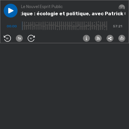
Le Nouvel Esprit Public
Play episode
Thématique : écologie et politique, avec Patrick Cha
Thématique : écologie et politique, avec Patrick 
Audi
00:00
57:21
1x
30
30