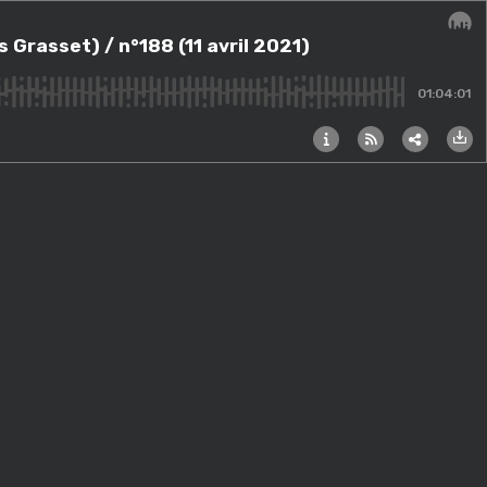
il 2021)
 Grasset) / n°188 (11 avril 2021)
Audi
01:04:01