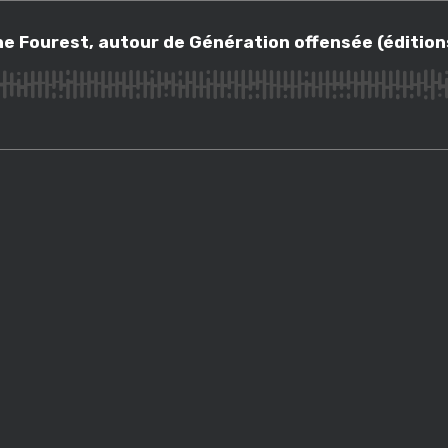
urest, autour de Génération offensée (éditions Grasset) / n°188 (11 avr
e Fourest, autour de Génération offensée (éditions