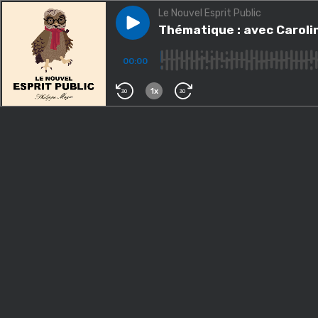
Le Nouvel Esprit Public
Play episode
Thématique : avec Caroline Fo
Thématique : avec Carolin
00:00
1x
30
30