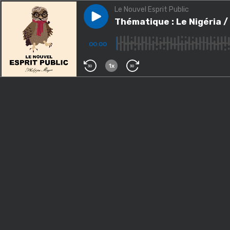
Le Nouvel Esprit Public
Play episode
Thématique : Le Nigéria / n°20
Thématique : Le Nigéria / 
00:00
1x
30
30