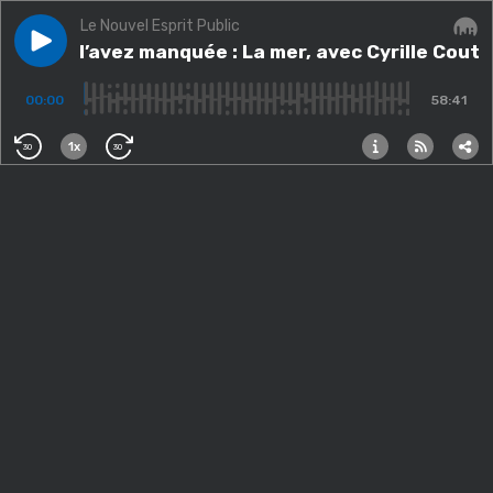
Le Nouvel Esprit Public
Play episode
Si vous l’avez manquée : La mer, avec Cyrille Coutans
Si vous l’avez manquée : La mer, avec Cyrille Cou
Audi
00:00
58:41
1x
30
30