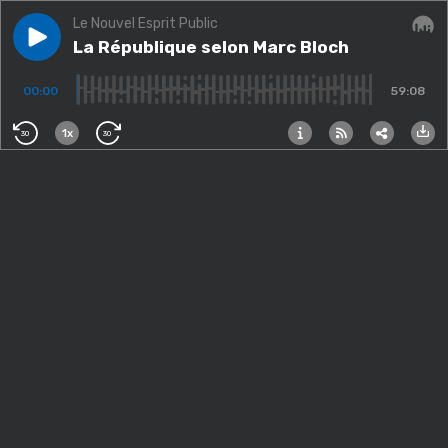
Le Nouvel Esprit Public
Play episode
La République selon Marc Bloch
La République selon Marc Bloch
Audi
00:00
59:08
1x
30
30