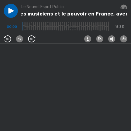
Le Nouvel Esprit Public
Play episode
Bada : les musiciens et le pouvoir en France, avec Ma
Bada : les musiciens et le pouvoir en France, ave
Audi
00:00
15:33
1x
30
30