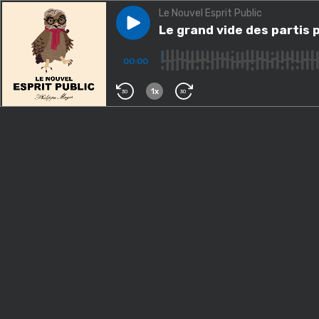
Le Nouvel Esprit Public
Play episode
Le grand vide des partis polit
Le grand vide des partis p
00:00
1x
30
30