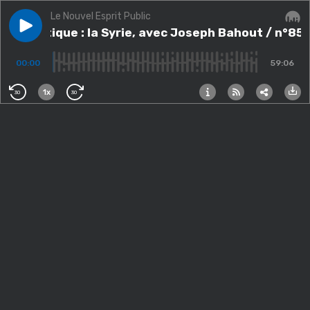
Le Nouvel Esprit Public
Play episode
Thématique : la Syrie, avec Joseph Bahout / n°85
Thématique : la Syrie, avec Joseph Bahout / n°85
Audi
00:00
59:06
1x
30
30