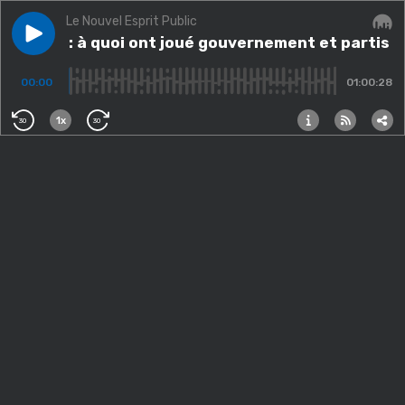
Le Nouvel Esprit Public
Play episode
Censure : à quoi ont joué gouvernement et partis ? / 
Censure : à quoi ont joué gouvernement et partis ?
Audi
00:00
01:00:28
1x
30
30