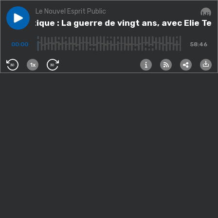
Le Nouvel Esprit Public
Play episode
Thématique : La guerre de vingt ans, avec Elie Tene
Thématique : La guerre de vingt ans, avec Elie T
Audi
00:00
58:46
1x
30
30