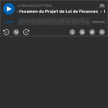
Le Nouvel Esprit Public
Play episode
Bilan de l’examen du Projet de Loi de Finances
Bilan de l’examen du Projet de Loi de Finances
- Bi
Audi
00:00
01:02:00
1x
30
30