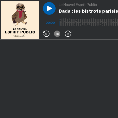
Le Nouvel Esprit Public
Play episode
Bada : les bistrots parisiens,
Bada : les bistrots parisi
00:00
1x
30
30