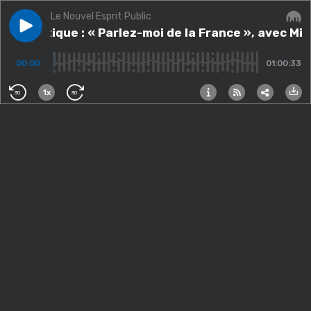
Le Nouvel Esprit Public
Play episode
Thématique : « Parlez-moi de la France », avec Miche
Thématique : « Parlez-moi de la France », avec Mi
Audi
00:00
01:00:33
1x
30
30