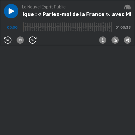
Le Nouvel Esprit Public
Play episode
Thématique : « Parlez-moi de la France », avec Miche
Thématique : « Parlez-moi de la France », avec Mi
Audi
00:00
01:00:33
1x
30
30