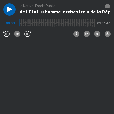
Le Nouvel Esprit Public
Play episode
Le chef de l’Etat, « homme-orchestre » de la Républiq
Le chef de l’Etat, « homme-orchestre » de la Répub
Audi
00:00
01:06:43
1x
30
30