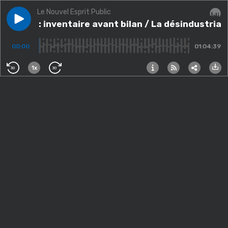
Le Nouvel Esprit Public
Play episode
Macron : inventaire avant bilan / La désindustrialisat
Macron : inventaire avant bilan / La désindustrial
Audi
00:00
01:04:39
1x
30
30