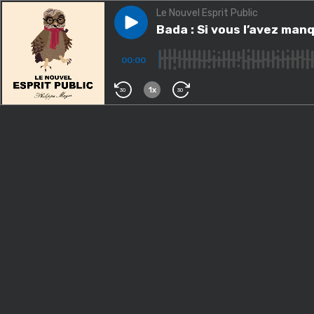
Le Nouvel Esprit Public
Play episode
Bada : Si vous l’avez manqué
Bada : Si vous l’avez ma
00:00
1x
30
30