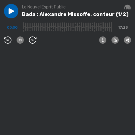
Le Nouvel Esprit Public
Play episode
Bada : Alexandre Missoffe, conteur (1/2)
Bada : Alexandre Missoffe, conteur (1/2)
Audi
00:00
17:28
1x
30
30