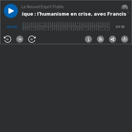
Le Nouvel Esprit Public
Play episode
Thématique : l’humanisme en crise, avec Francis Wolf
Thématique : l’humanisme en crise, avec Francis W
Audi
00:00
59:15
1x
30
30