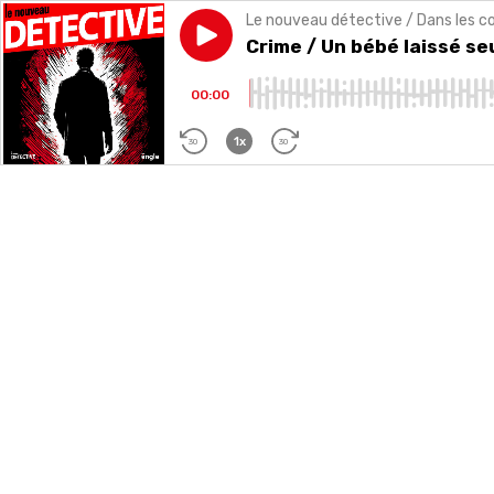
Le nouveau détective / Dans les co
Play episode
Crime / Un bébé laissé seul 
Crime / Un bébé laissé se
00:00
1x
30
30