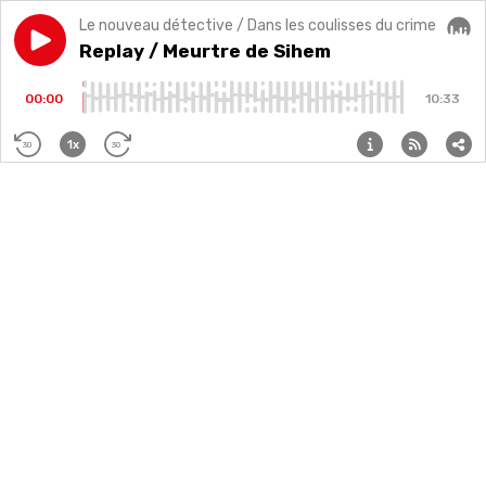
Le nouveau détective / Dans les coulisses du crime
Play episode
Replay / Meurtre de Sihem
Replay / Meurtre de Sihem
Audi
00:00
10:33
1x
30
30