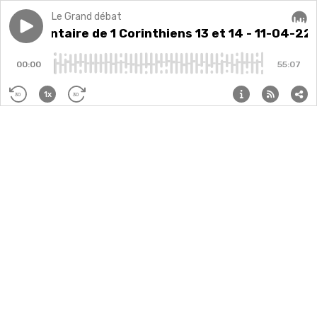
Le Grand débat
Play episode
Commentaire de 1 Corinthiens 13 et 14 - 11-04-22
Commentaire de 1 Corinthiens 13 et 14 - 11-04-22
Audi
00:00
55:07
1x
30
30