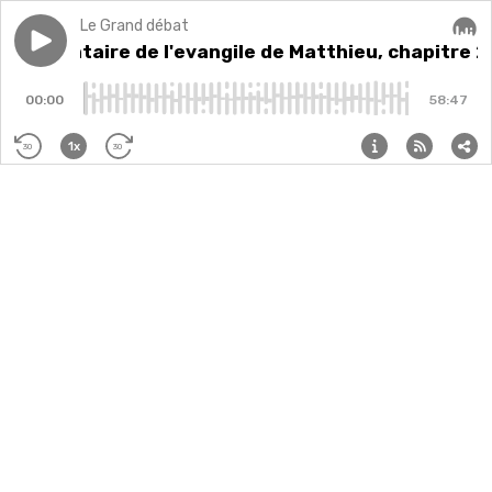
Le Grand débat
Play episode
Commentaire de l'evangile de Matthieu, chapitre 25
Commentaire de l'evangile de Matthieu, chapitre 2
Audi
00:00
58:47
1x
30
30