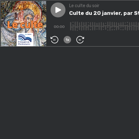
Le culte du soir
Play episode
Culte du 20 janvier, par Stua
Culte du 20 janvier, par 
00:00
1x
30
30