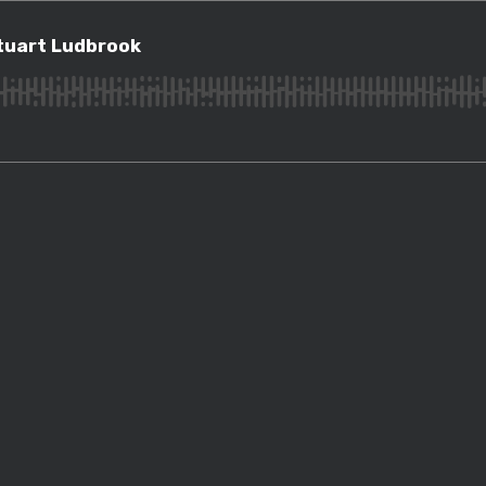
rt Ludbrook
Stuart Ludbrook