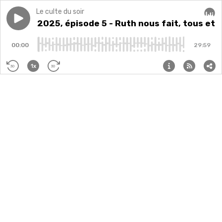
Le culte du soir
Play episode
Carême 2025, épisode 5 - Ruth nous fait, tous et tou
Carême 2025, épisode 5 - Ruth nous fait, tous et 
Audi
00:00
29:59
1x
30
30