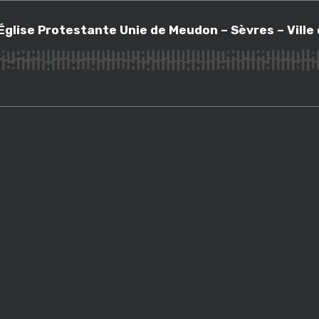
ise Protestante Unie de Meudon – Sèvres – Ville d’Avray
 Église Protestante Unie de Meudon – Sèvres – Ville 