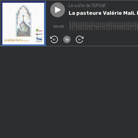
Le culte de l'EPUdF
Play episode
La pasteure Valérie Mali, Égl
La pasteure Valérie Mali,
00:00
1x
30
30