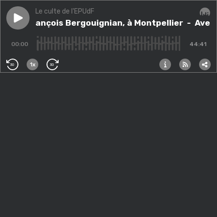
Le culte de l'EPUdF
Play episode
Avec François Bergouignian, à Montpellier
Avec François Bergouignian, à Montpellier
- Avec 
Audi
00:00
44:41
1x
30
30