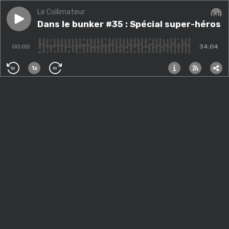
Le Collimateur
Play episode
Dans le bunker #35 : Spécial super-héros
Dans le bunker #35 : Spécial super-héros
Audi
00:00
34:04
1x
30
30