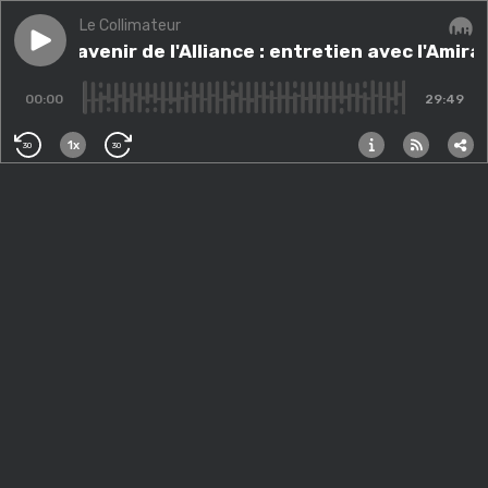
Le Collimateur
Play episode
Planifier l'avenir de l'Alliance : entretien avec l'Am
lanifier l'avenir de l'Alliance : entretien avec l'A
Audi
00:00
29:49
1x
30
30