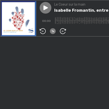
Le Coeur sur la main
Play episode
Isabelle Fromantin, entre so
Isabelle Fromantin, entre
00:00
1x
30
30