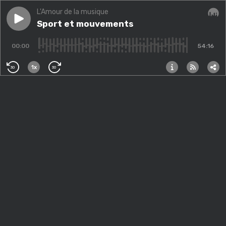
L'Amour de la musique
Play episode
Sport et mouvements
Sport et mouvements
Audi
00:00
54:16
1x
30
30