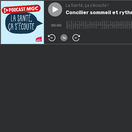
La Santé, ça s’écoute !
Play episode
Concilier sommeil et rythmes
Concilier sommeil et ryth
00:00
1x
30
30