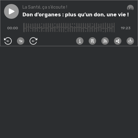
La Santé, ça s’écoute !
Play episode
Don d’organes : plus qu’un don, une vie !
Don d’organes : plus qu’un don, une vie !
Audi
00:00
19:23
1x
30
30