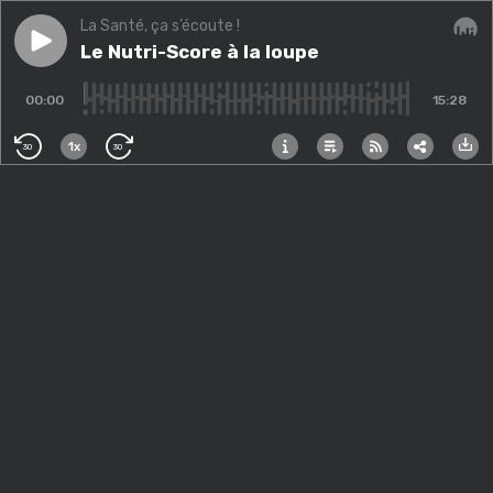
La Santé, ça s’écoute !
Play episode
Le Nutri-Score à la loupe
Le Nutri-Score à la loupe
Audi
00:00
15:28
1x
30
30