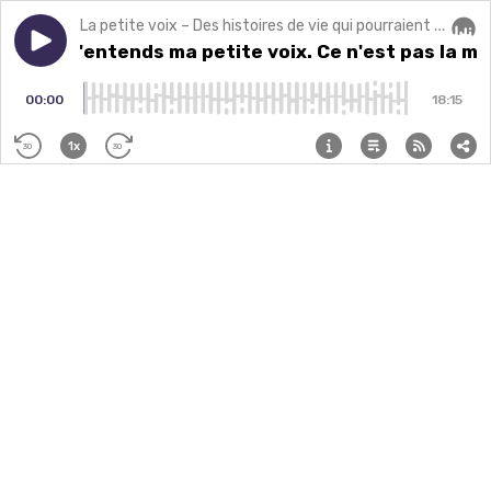
La petite voix – Des histoires de vie qui pourraient changer la vôtre.
Play episode
[Solo] J'entends ma petite voix. Ce n'est pas la même 
[Solo] J'entends ma petite voix. Ce n'est pas la m
Audi
00:00
18:15
1x
30
30