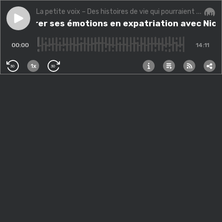
La petite voix – Des histoires de vie qui pourraient changer la vôtre.
Play episode
(Bis) Gérer ses émotions en expatriation avec Nicola
(Bis) Gérer ses émotions en expatriation avec Nic
Audi
00:00
14:11
1x
30
30