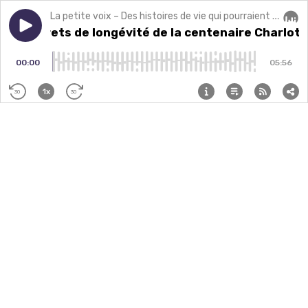
La petite voix – Des histoires de vie qui pourraient changer la vôtre.
Play episode
Les secrets de longévité de la centenaire Charlotte 
Les secrets de longévité de la centenaire Charlot
Audi
00:00
05:56
1x
30
30