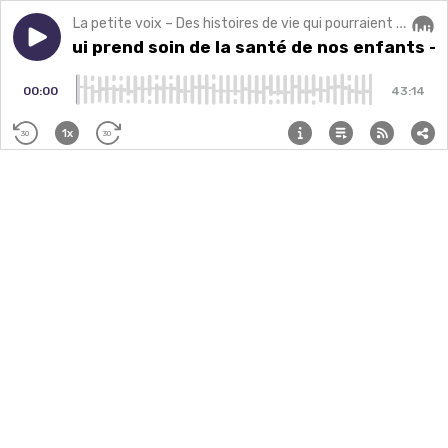
La petite voix – Des histoires de vie qui pourraient changer la vôtre.
Play episode
Le doc qui prend soin de la santé de nos enfants - Chr
Le doc qui prend soin de la santé de nos enfants - 
Audi
00:00
43:14
1x
30
30