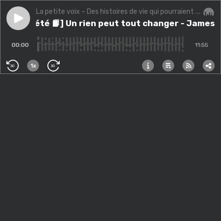
La petite voix – Des histoires de vie qui pourraient changer la vôtre.
Play episode
[Série d’été 📙] Un rien peut tout changer - James Cl
[Série d’été 📙] Un rien peut tout changer - James 
Audi
00:00
11:55
1x
30
30