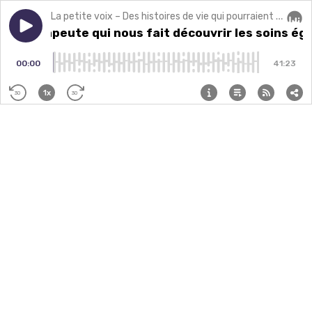
La petite voix – Des histoires de vie qui pourraient changer la vôtre.
Play episode
La thérapeute qui nous fait découvrir les soins égy
La thérapeute qui nous fait découvrir les soins é
Audi
00:00
41:23
1x
30
30