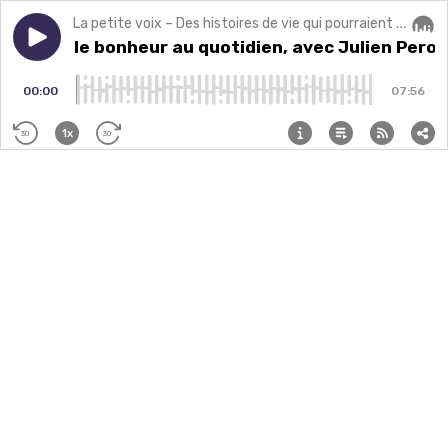
La petite voix – Des histoires de vie qui pourraient changer la vôtre.
Play episode
Cultiver le bonheur au quotidien, avec Julien Peron d
Cultiver le bonheur au quotidien, avec Julien Peron
Audi
00:00
07:56
1x
30
30