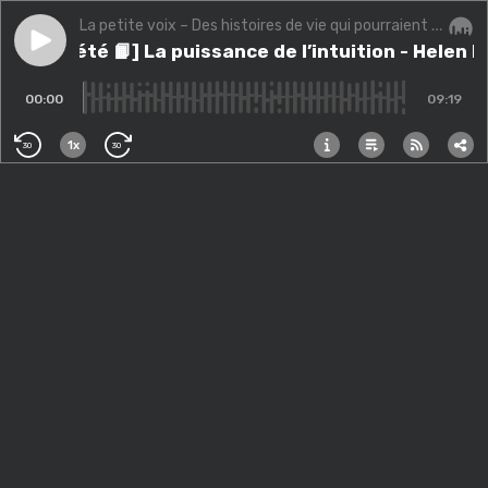
La petite voix – Des histoires de vie qui pourraient changer la vôtre.
Play episode
[Série d’été 📙] La puissance de l’intuition - Helen M
[Série d’été 📙] La puissance de l’intuition - Helen 
Audi
00:00
09:19
1x
30
30