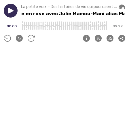
La petite voix – Des histoires de vie qui pourraient changer la vôtre.
Play episode
Voir la vie en rose avec Julie Mamou-Mani alias Mam
Voir la vie en rose avec Julie Mamou-Mani alias M
Audi
00:00
09:29
1x
30
30