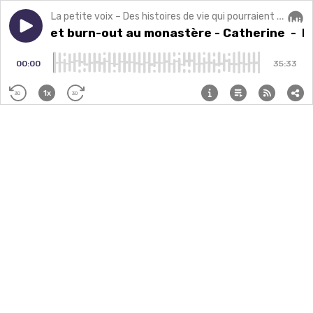
La petite voix – Des histoires de vie qui pourraient changer la vôtre.
Play episode
Emprise et burn-out au monastère - Catherine
Emprise et burn-out au monastère - Catherine
Audi
- E
00:00
35:33
1x
30
30