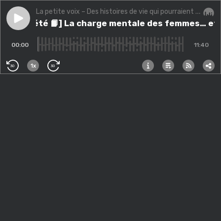
La petite voix – Des histoires de vie qui pourraient changer la vôtre.
Play episode
[Série d’été 📙] La charge mentale des femmes… et c
[Série d’été 📙] La charge mentale des femmes… et 
Audi
00:00
11:40
1x
30
30