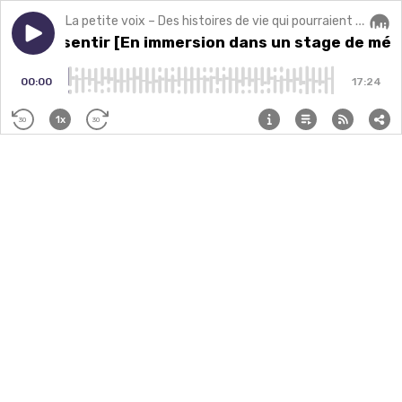
La petite voix – Des histoires de vie qui pourraient changer la vôtre.
Play episode
J2 : Ressentir [En immersion dans un stage de médita
J2 : Ressentir [En immersion dans un stage de méd
Audi
00:00
17:24
1x
30
30