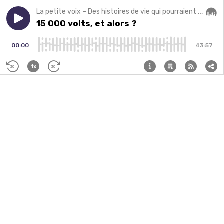
La petite voix – Des histoires de vie qui pourraient changer la vôtre.
Play episode
15 000 volts, et alors ?
15 000 volts, et alors ?
Audi
00:00
43:57
1x
30
30