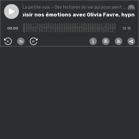
La petite voix – Des histoires de vie qui pourraient changer la vôtre.
Play episode
(Bis) Choisir nos émotions avec Olivia Favre, hypnot
(Bis) Choisir nos émotions avec Olivia Favre, hyp
Audi
00:00
13:15
1x
30
30