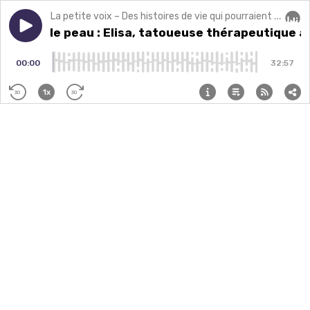
La petite voix – Des histoires de vie qui pourraient changer la vôtre.
Play episode
À fleur de peau : Elisa, tatoueuse thérapeutique aprè
À fleur de peau : Elisa, tatoueuse thérapeutique a
Audi
00:00
32:57
1x
30
30