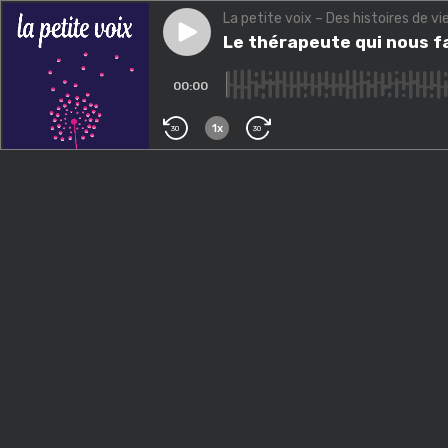
La petite voix – Des histoires de vi
Play episode
Le thérapeute qui nous fait d
Le thérapeute qui nous fa
00:00
1x
30
30